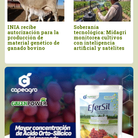
Identifican genotipos
Ciencia y tecnología
de café tolerantes a la
serán claves para
roya amarilla y de
enfrentar amenazas
alta calidad de taza
fitosanitarias del agro
hacia el 2026