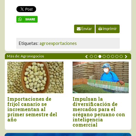
Enviar
Imprimir
Etiquetas:
agroexportaciones
Más de: Agronegocios
Perú importó vino por
Tres pilares para
más de US$ 16,4
impulsar la
millones, entre enero
competitividad del
y junio
agro peruano