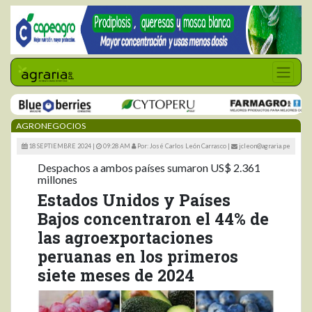
AGRONEGOCIOS
18 SEPTIEMBRE 2024 |
09:28 AM
Por: José Carlos León Carrasco
|
jcleon@agraria.pe
Despachos a ambos países sumaron US$ 2.361
millones
Estados Unidos y Países
Bajos concentraron el 44% de
las agroexportaciones
peruanas en los primeros
siete meses de 2024