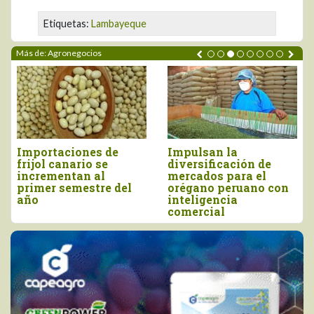
Etiquetas:
Lambayeque
Más de: Agronegocios
de
Impulsan la
Perú importó vino
diversificación de
más de US$ 16,4
mercados para el
millones, entre en
 del
orégano peruano con
y junio
inteligencia
comercial