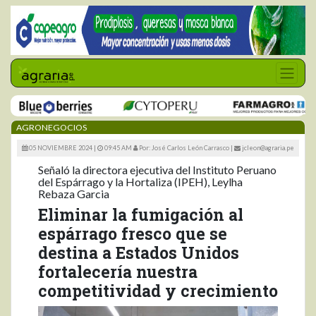
AGRONEGOCIOS
05 NOVIEMBRE 2024 |
09:45 AM
Por: José Carlos León Carrasco
|
jcleon@agraria.pe
Señaló la directora ejecutiva del Instituto Peruano
del Espárrago y la Hortaliza (IPEH), Leylha
Rebaza Garcia
Eliminar la fumigación al
espárrago fresco que se
destina a Estados Unidos
fortalecería nuestra
competitividad y crecimiento