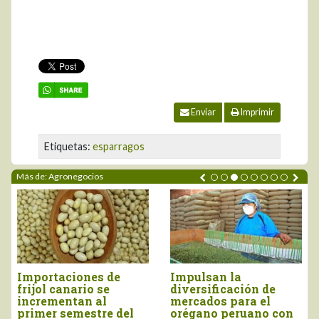
Enviar
Imprimir
Etiquetas:
esparragos
Más de: Agronegocios
Perú importó vino por
Tres pilares para
más de US$ 16,4
impulsar la
millones, entre enero
competitividad del
y junio
agro peruano