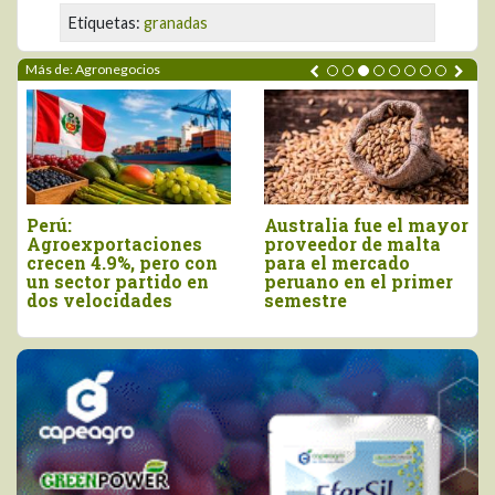
Etiquetas:
granadas
Más de: Agronegocios
Agroexportaciones no
Declaran el segundo
tradicionales de Perú
viernes de agosto
a Estados Unidos
como el Día Nacional
cayeron en valor 17%
de la Chirimoya