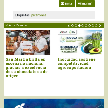
Enviar
Imprimir
Etiquetas:
picarones
Más de: Eventos
Inocuidad sostiene
Piura brilló en el
competitividad
Salón del Cacao y
agroexportadora
Chocolate
Internacional 2026