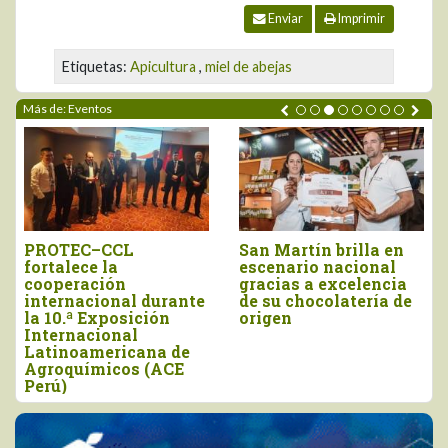
Enviar
Imprimir
Etiquetas:
Apicultura
,
miel de abejas
Más de: Eventos
PROTEC–CCL
San Martín brilla en
fortalece la
escenario nacional
cooperación
gracias a excelencia
internacional durante
de su chocolatería de
la 10.ª Exposición
origen
Internacional
Latinoamericana de
Agroquímicos (ACE
Perú)