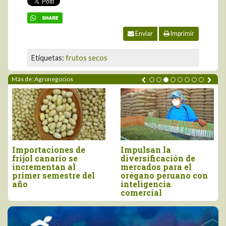
Enviar
Imprimir
Etiquetas:
frutos secos
Más de: Agronegocios
Perú importó vino por
Tres pilares para
más de US$ 16,4
impulsar la
millones, entre enero
competitividad del
y junio
agro peruano