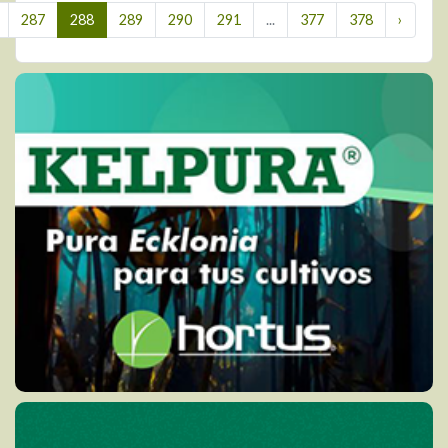
287
288
289
290
291
...
377
378
›