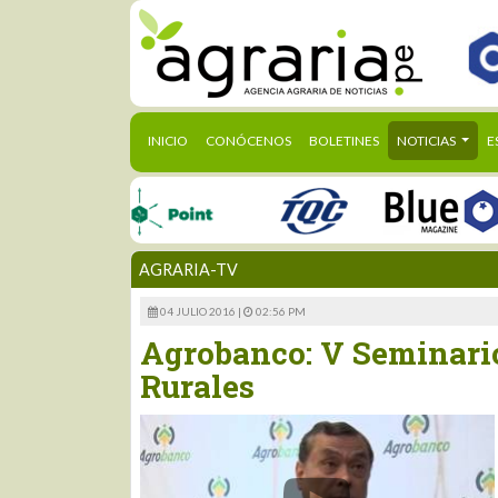
(CURRENT)
INICIO
CONÓCENOS
BOLETINES
NOTICIAS
E
AGRARIA-TV
04 JULIO 2016 |
02:56 PM
Agrobanco: V Seminario
Rurales