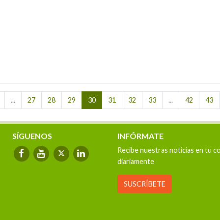
...
27
28
29
30
31
32
33
...
42
43
SÍGUENOS
INFÓRMATE
Recibe nuestras noticias en tu c
diariamente
SUSCRÍBETE