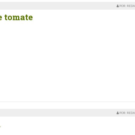
POR: REDA
e tomate
POR: REDA
a