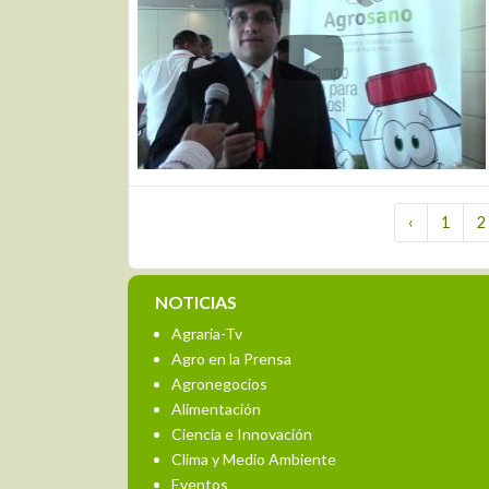
‹
1
2
NOTICIAS
Agraria-Tv
Agro en la Prensa
Agronegocios
Alimentación
Ciencia e Innovación
Clima y Medio Ambiente
Eventos