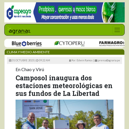
CLIMA Y MEDIO AMBIENTE
31 OCTUBRE 2023 |
09:22 AM
Por: Edwin Ramos
|
prensa@agraria.pe
En Chao y Virú
Camposol inaugura dos
estaciones meteorológicas en
sus fundos de La Libertad