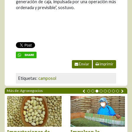
generación de caja, impulsada por una operación más
ordenada y previsible”, sostuvo.
Enviar
Imprimir
Etiquetas:
camposol
Más de: Agronegocios
es de
Impulsan la
Perú importó 