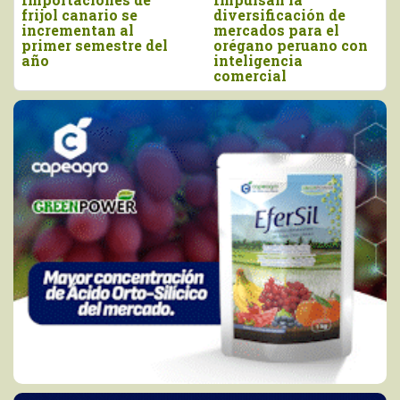
o se
diversificación de
más de US$ 16
 al
mercados para el
millones, entr
stre del
orégano peruano con
y junio
inteligencia
comercial