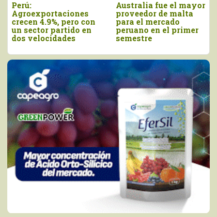
Australia fue el mayor
Agroexportaci
ciones
proveedor de malta
tradicionales 
 pero con
para el mercado
a Estados Uni
rtido en
peruano en el primer
cayeron en va
ades
semestre