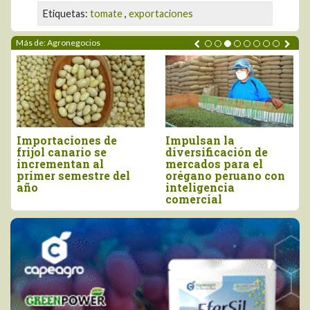
Etiquetas:
tomate
,
exportaciones
Más de: Agronegocios
Perú importó vino por
Tres pilares para
más de US$ 16,4
impulsar la
millones, entre enero
competitividad del
y junio
agro peruano