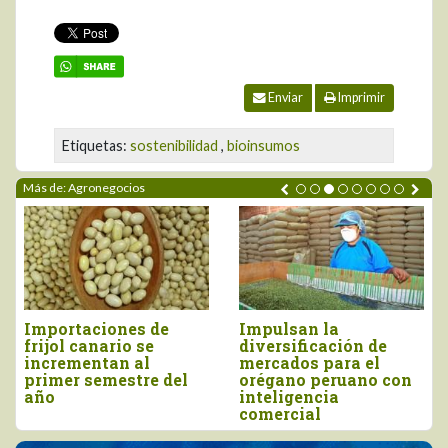
Enviar
Imprimir
Etiquetas:
sostenibilidad
,
bioinsumos
Más de: Agronegocios
Importaciones de
Impulsan la
frijol canario se
diversificación de
incrementan al
mercados para el
primer semestre del
orégano peruano con
año
inteligencia
comercial