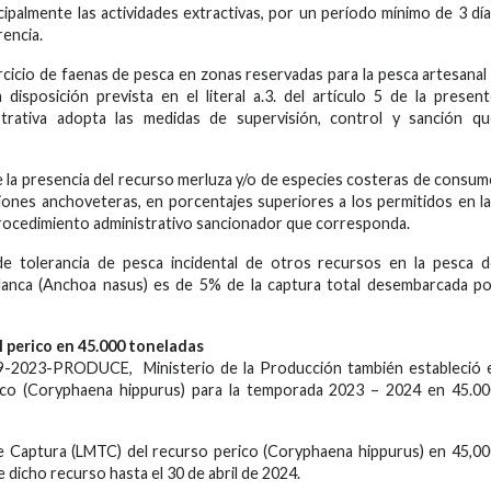
cipalmente las actividades extractivas, por un período mínimo de 3 dí
rencia.
cicio de faenas de pesca en zonas reservadas para la pesca artesanal
disposición prevista en el literal a.3. del artículo 5 de la presen
istrativa adopta las medidas de supervisión, control y sanción q
e la presencia del recurso merluza y/o de especies costeras de consu
ones anchoveteras, en porcentajes superiores a los permitidos en l
l procedimiento administrativo sancionador que corresponda.
de tolerancia de pesca incidental de otros recursos en la pesca 
blanca (Anchoa nasus) es de 5% de la captura total desembarcada p
l perico en 45.000 toneladas
59-2023-PRODUCE, Ministerio de la Producción también estableció 
rico (Coryphaena hippurus) para la temporada 2023 – 2024 en 45.0
de Captura (LMTC) del recurso perico (Coryphaena hippurus) en 45,0
e dicho recurso hasta el 30 de abril de 2024.