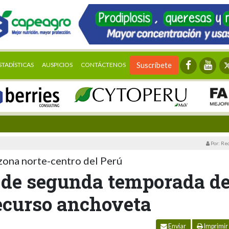
STADÍSTICAS
AUSPICIOS
CONTÁCTENOS
Suscríbete
Por: Re
a zona norte-centro del Perú
o de segunda temporada d
recurso anchoveta
Enviar
Imprimir