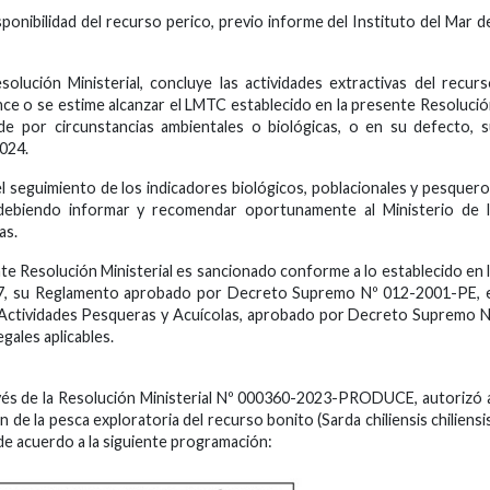
ponibilidad del recurso perico, previo informe del Instituto del Mar d
olución Ministerial, concluye las actividades extractivas del recur
ce o se estime alcanzar el LMTC establecido en la presente Resoluci
de por circunstancias ambientales o biológicas, o en su defecto, 
2024.
l seguimiento de los indicadores biológicos, poblacionales y pesquer
debiendo informar y recomendar oportunamente al Ministerio de l
as.
nte Resolución Ministerial es sancionado conforme a lo establecido en 
7, su Reglamento aprobado por Decreto Supremo Nº 012-2001-PE, e
s Actividades Pesqueras y Acuícolas, aprobado por Decreto Supremo 
ales aplicables.
avés de la Resolución Ministerial Nº 000360-2023-PRODUCE, autorizó 
n de la pesca exploratoria del recurso bonito (Sarda chiliensis chiliensi
 de acuerdo a la siguiente programación: