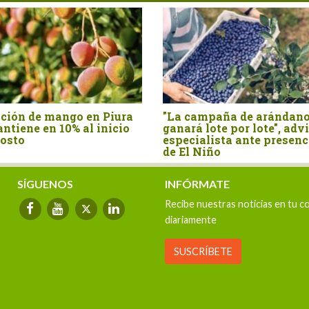
ú: avanza proyecto
Perú es el país sudame
ulsará una producción de
donde más creció el c
oz más sostenible y
de pollo en los últimos 
iliente
años
SÍGUENOS
INFÓRMATE
Recibe nuestras noticias en tu c
diariamente
SUSCRÍBETE