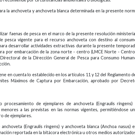
 para la anchoveta y anchoveta blanca determinada en la presente nor
izar faenas de pesca en el marco de la presente resolución ministeria
e pesca vigente para el recurso anchoveta con destino al consum
para desarrollar actividades extractivas durante la presente tempora
ura por embarcación de la zona norte - centro (LMCE Norte - Centro
ón Directoral de la Dirección General de Pesca para Consumo Huma
cción.
ene en cuenta lo establecido en los artículos 11 y 12 del Reglamento d
ímites Máximos de Captura por Embarcación, aprobado por Decret
o procesamiento de ejemplares de anchoveta (Engraulis ringens) 
 menores a las previstas en las normas vigentes, permitiéndose u
o de ejemplares.
e anchoveta (Engraulis ringens) y anchoveta blanca (Anchoa nasus) 
mación reportada en la bitácora electrónica u otros medios autorizado