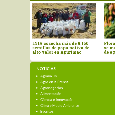
arándano se
Producción de cacao peruano
Per
ote", advierte
se contrajo 11.3% en mayo de
imp
e presencia
este año
arr
res
NOTICIAS
Agraria-Tv
Agro en la Prensa
Agronegocios
Alimentación
Ciencia e Innovación
Clima y Medio Ambiente
Eventos