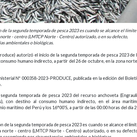
 de la segunda temporada de pesca 2023 es cuando se alcance el límite
norte - centro (LMTCP Norte - Centro) autorizado, o en su defecto,
s ambientales o biológicas.
Produce) autorizó el inicio de la segunda temporada de pesca 2023 de 
consumo humano indirecto, a partir del 26 de octubre, en la zona nort
Ministerial Nº 000358-2023-PRODUCE, publicada en la edición del Bolet
.
 la segunda temporada de pesca 2023 del recurso anchoveta (Engraul
s), con destino al consumo humano indirecto, en el área marítim
 marítimo del Perú y los 16°00’S, a partir de las 00:00 horas del día 
ón de la segunda temporada de pesca 2023 es cuando se alcance el lími
na norte - centro (LMTCP Norte - Centro) autorizado, o en su defect
lo recomiende por circunstancias ambientales o biológicas.