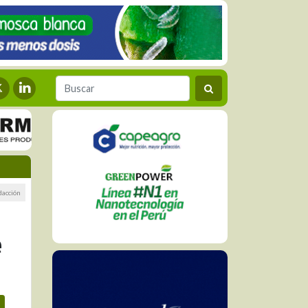
dacción
e