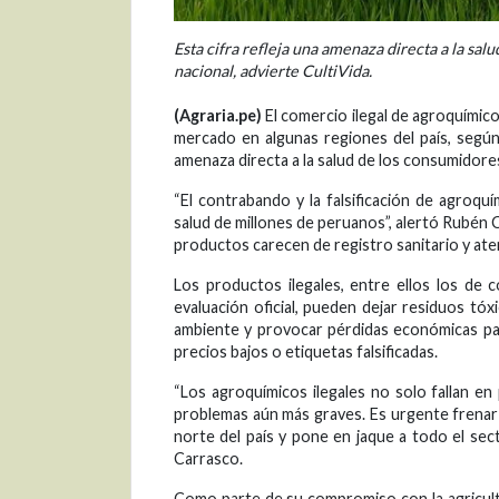
Esta cifra refleja una amenaza directa a la sal
nacional, advierte CultiVida.
(Agraria.pe)
El comercio ilegal de agroquímico
mercado en algunas regiones del país, según 
amenaza directa a la salud de los consumidores,
“El contrabando y la falsificación de agroqu
salud de millones de peruanos”, alertó Rubén C
productos carecen de registro sanitario y aten
Los productos ilegales, entre ellos los de 
evaluación oficial, pueden dejar residuos tó
ambiente y provocar pérdidas económicas pa
precios bajos o etiquetas falsificadas.
“Los agroquímicos ilegales no solo fallan e
problemas aún más graves. Es urgente frenar
norte del país y pone en jaque a todo el sect
Carrasco.
Como parte de su compromiso con la agricultu