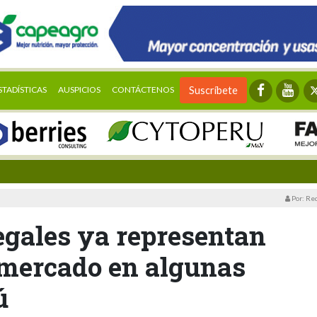
STADÍSTICAS
AUSPICIOS
CONTÁCTENOS
Suscríbete
Por: Re
egales ya representan
l mercado en algunas
ú