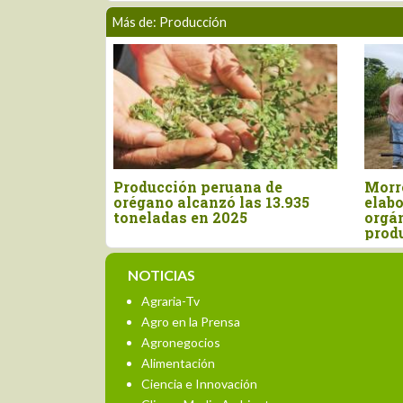
Más de: Producción
ucción peruana de
Morropón: Promueven
ano alcanzó las 13.935
elaboración de abono
ladas en 2025
orgánico para mejorar la
producción agrícola
NOTICIAS
Agraria-Tv
Agro en la Prensa
Agronegocios
Alimentación
Ciencia e Innovación