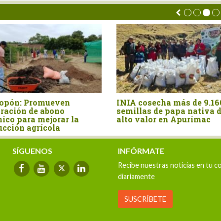
INIA cosecha más de 9.160
Floración d
semillas de papa nativa de
se mantiene
alto valor en Apurímac
de agosto
SÍGUENOS
INFÓRMATE
Recibe nuestras noticias en tu c
diariamente
SUSCRÍBETE