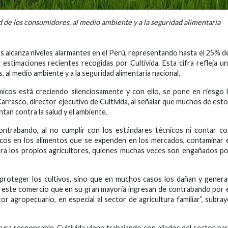
ud de los consumidores, al medio ambiente y a la seguridad alimentaria
s alcanza niveles alarmantes en el Perú, representando hasta el 25% d
estimaciones recientes recogidas por Cultivida. Esta cifra refleja u
 al medio ambiente y a la seguridad alimentaria nacional.
ímicos está creciendo silenciosamente y con ello, se pone en riesgo 
arrasco, director ejecutivo de Cultivida, al señalar que muchos de est
tan contra la salud y el ambiente.
contrabando, al no cumplir con los estándares técnicos ni contar c
xicos en los alimentos que se expenden en los mercados, contaminar 
ra los propios agricultores, quienes muchas veces son engañados p
n proteger los cultivos, sino que en muchos casos los dañan y gener
 este comercio que en su gran mayoría ingresan de contrabando por 
or agropecuario, en especial al sector de agricultura familiar”, subra
ra responsable, Cultivida viene trabajando con aliados del sector pa