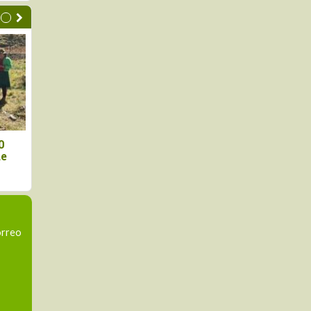
e mango en Piura
"La campaña de arándano se
 en 10% al inicio
ganará lote por lote", advierte
especialista ante presencia
de El Niño
orreo