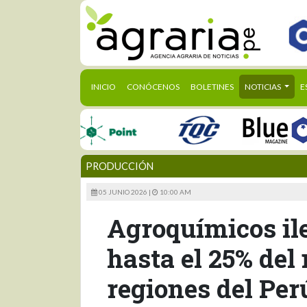
(CURRENT)
INICIO
CONÓCENOS
BOLETINES
NOTICIAS
E
PRODUCCIÓN
05 JUNIO 2026 |
10:00 AM
Agroquímicos il
hasta el 25% de
regiones del Per