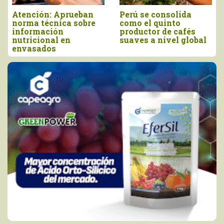
Atención: Aprueban
Perú se consolida
P
norma técnica sobre
como el quinto
d
información
productor de cafés
l
nutricional en
suaves a nivel global
e
envasados