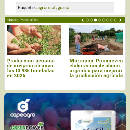
Etiquetas:
agrorural
,
guano
Más de: Producción
ión peruana
Morropón: Promueven
INIA cose
no alcanzó
elaboración de abono
9.160 semi
35 toneladas
orgánico para mejorar
papa nativ
la producción agrícola
valor en 