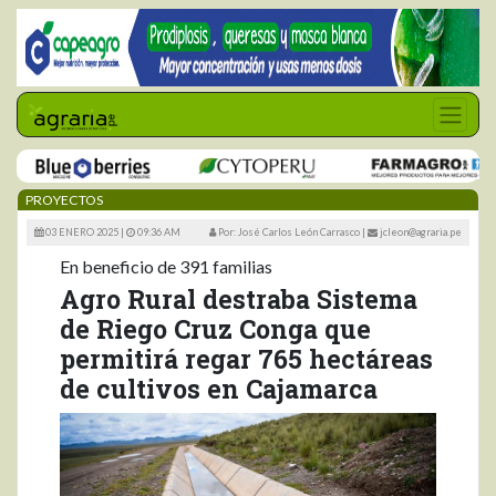
PROYECTOS
03 ENERO 2025 |
09:36 AM
Por: José Carlos León Carrasco
|
jcleon@agraria.pe
En beneficio de 391 familias
Agro Rural destraba Sistema
de Riego Cruz Conga que
permitirá regar 765 hectáreas
de cultivos en Cajamarca