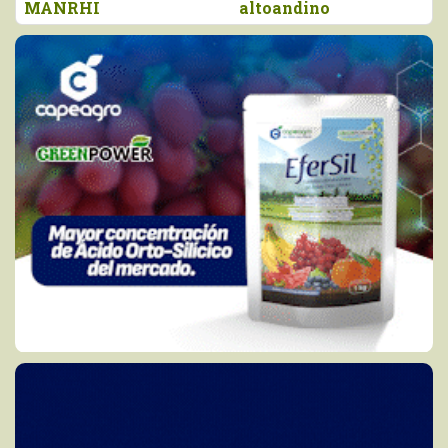
altoandino
Chavimochic
agr