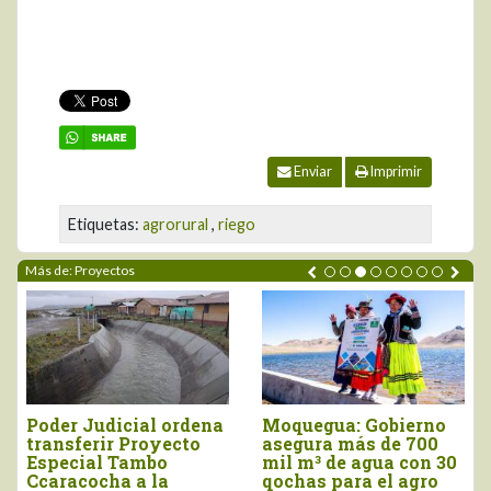
Enviar
Imprimir
Etiquetas:
agrorural
,
riego
Más de: Proyectos
Moquegua: Gobierno
La Libertad: con
La 
asegura más de 700
inversión de S/. 54.4
La
il m³ de agua con 30
millones, inauguran
im
ochas para el agro
CITEagroindustrial
amp