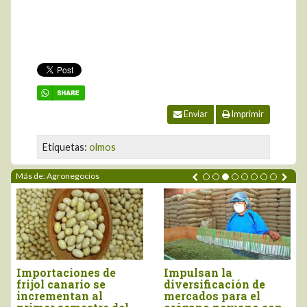
Enviar
Imprimir
Etiquetas:
olmos
Más de: Agronegocios
Perú importó vino por
Tres pilares para
más de US$ 16,4
impulsar la
millones, entre enero
competitividad del