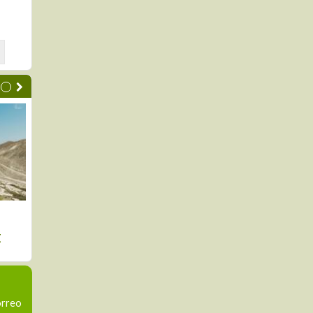
as por impuestos: Gloria y
PNRT-PSI convoca
ro Verde inauguran sede
consultoras para elabor
versitaria en Majes
expedientes técnicos en
regiones
orreo