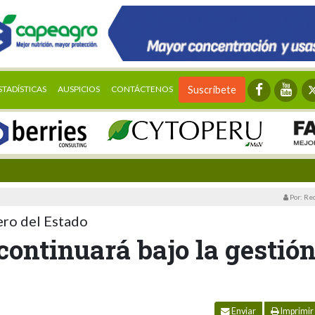
STADÍSTICAS
AUSPICIOS
CONTÁCTENOS
Suscríbete
Por: Re
iero del Estado
ontinuará bajo la gestió
Enviar
Imprimir