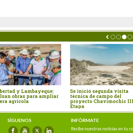
ambayeque:
Se inició segunda visita
Obr
para ampliar
técnica de campo del
Cer
a
proyecto Chavimochic III
uni
Etapa
SÍGUENOS
INFÓRMATE
Recibe nuestras noticias en tu c