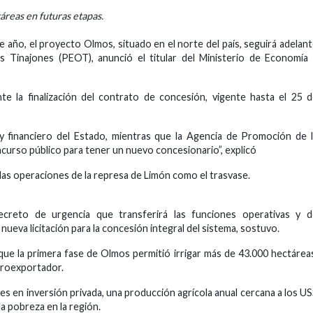
áreas en futuras etapas.
 año, el proyecto Olmos, situado en el norte del país, seguirá adelan
s Tinajones (PEOT), anunció el titular del Ministerio de Economía
nte la finalización del contrato de concesión, vigente hasta el 25 
 y financiero del Estado, mientras que la Agencia de Promoción de 
ncurso público para tener un nuevo concesionario”, explicó
 las operaciones de la represa de Limón como el trasvase.
ecreto de urgencia que transferirá las funciones operativas y d
ueva licitación para la concesión integral del sistema, sostuvo.
ue la primera fase de Olmos permitió irrigar más de 43.000 hectárea
agroexportador.
es en inversión privada, una producción agrícola anual cercana a los U
a pobreza en la región.