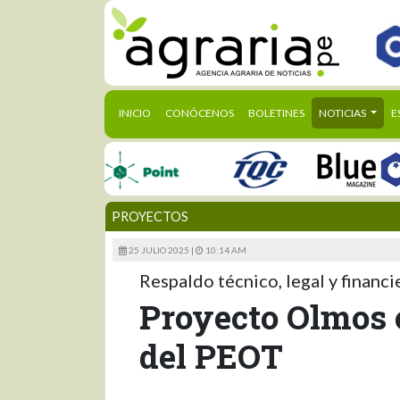
(CURRENT)
INICIO
CONÓCENOS
BOLETINES
NOTICIAS
E
PROYECTOS
25 JULIO 2025 |
10:14 AM
Respaldo técnico, legal y financ
Proyecto Olmos c
del PEOT