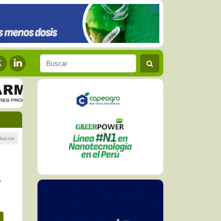
dacción
n