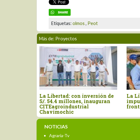
Etiquetas:
olmos
,
Peot
Más de: Proyectos
La Libertad: con inversión de
La Libertad y L
S/. 54.4 millones, inauguran
impulsan obras 
CITEagroindustrial
frontera agrícol
Chavimochic
NOTICIAS
Agraria-Tv