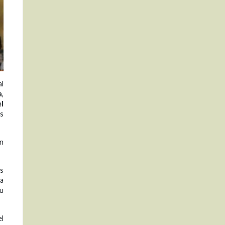
al
a
,
el
os
ón
es
pa
su
el