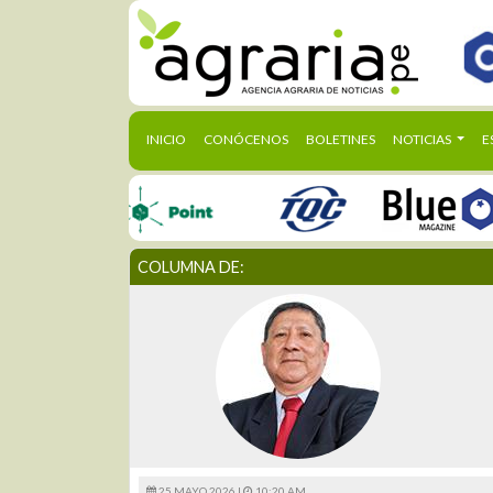
(CURRENT)
INICIO
CONÓCENOS
BOLETINES
NOTICIAS
E
COLUMNA DE:
25 MAYO 2026 |
10:20 AM