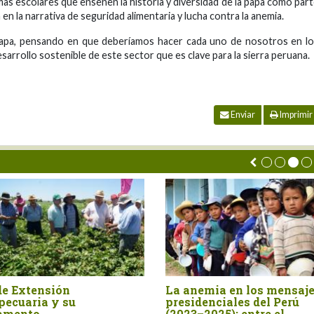
as escolares que enseñen la historia y diversidad de la papa como par
a en la narrativa de seguridad alimentaria y lucha contra la anemia.
Papa, pensando en que deberíamos hacer cada uno de nosotros en l
esarrollo sostenible de este sector que es clave para la sierra peruana.
Enviar
Imprimir
tos para el desarrollo de la
La paradoja de la inno
roindustria de la papa
y la agricultura perua
anca en el Perú