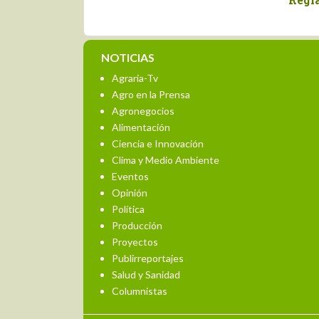
bólico y la
agricultura
ral
NOTICIAS
Agraria-Tv
Agro en la Prensa
Agronegocios
Alimentación
Ciencia e Innovación
Clima y Medio Ambiente
Eventos
Opinión
Política
Producción
Proyectos
Publirreportajes
Salud y Sanidad
Columnistas