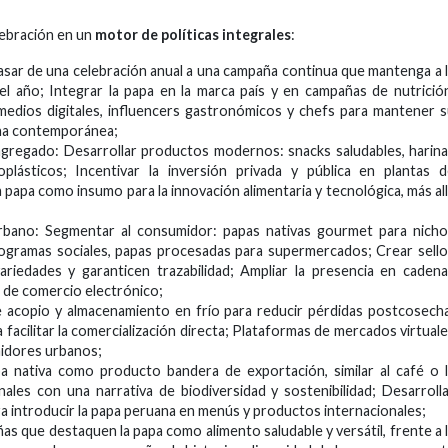
lebración en un
motor de políticas integrales
:
sar de una celebración anual a una campaña continua que mantenga a 
el año; Integrar la papa en la marca país y en campañas de nutrició
r medios digitales, influencers gastronómicos y chefs para mantener 
cina contemporánea;
r agregado: Desarrollar productos modernos: snacks saludables, harin
oplásticos; Incentivar la inversión privada y pública en plantas 
papa como insumo para la innovación alimentaria y tecnológica, más al
bano: Segmentar al consumidor: papas nativas gourmet para nicho
rogramas sociales, papas procesadas para supermercados; Crear sell
ariedades y garanticen trazabilidad; Ampliar la presencia en caden
 de comercio electrónico;
de acopio y almacenamiento en frío para reducir pérdidas postcosech
ra facilitar la comercialización directa; Plataformas de mercados virtual
idores urbanos;
apa nativa como producto bandera de exportación, similar al café o 
onales con una narrativa de biodiversidad y sostenibilidad; Desarroll
ra introducir la papa peruana en menús y productos internacionales;
ñas que destaquen la papa como alimento saludable y versátil, frente a 