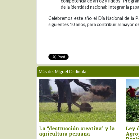
competencia de arroz y fideos; Program
de la identidad nacional; Integrar la pap
Celebremos este año el Día Nacional de la 
siguientes 10 años, para contribuir al mayor d
Más de: Miguel Ordinola
os mensajes
Desarrollar un mercado de
Re
del Perú
servicios de asistencia
ag
re el
técnica para la (pequeña)
bl