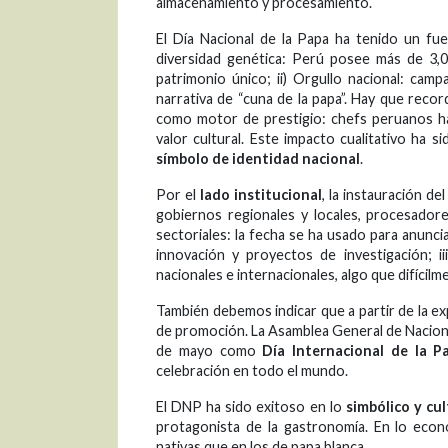
almacenamiento y procesamiento.
El Día Nacional de la Papa ha tenido un 
diversidad genética: Perú posee más de 3,00
patrimonio único; ii) Orgullo nacional: camp
narrativa de “cuna de la papa”. Hay que reco
como motor de prestigio: chefs peruanos ha
valor cultural. Este impacto cualitativo ha 
símbolo de identidad nacional
.
Por el
lado institucional
, la instauración de
gobiernos regionales y locales, procesador
sectoriales: la fecha se ha usado para anunci
innovación y proyectos de investigación; ii
nacionales e internacionales, algo que difícil
También debemos indicar que a partir de la ex
de promoción. La Asamblea General de Nacion
de mayo como
Día Internacional de la P
celebración en todo el mundo.
El DNP ha sido exitoso en lo
simbólico y cul
protagonista de la gastronomía. En lo econ
nativas que en los de papa blanca.