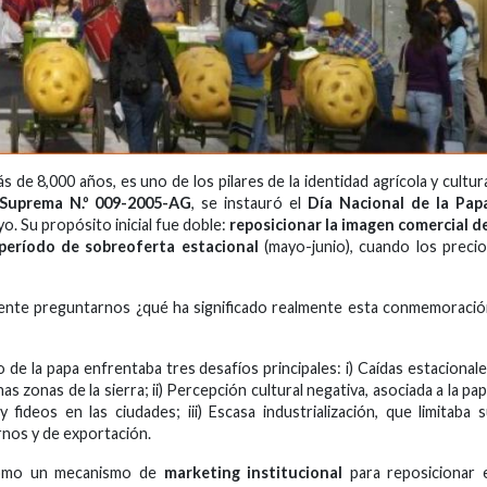
 de 8,000 años, es uno de los pilares de la identidad agrícola y cultur
 Suprema N.º 009-2005-AG
, se instauró el
Día Nacional de la Pap
. Su propósito inicial fue doble:
reposicionar la imagen comercial d
período de sobreoferta estacional
(mayo-junio), cuando los preci
inente preguntarnos ¿qué ha significado realmente esta conmemoraci
 de la papa enfrentaba tres desafíos principales: i) Caídas estacional
 zonas de la sierra; ii) Percepción cultural negativa, asociada a la pa
ideos en las ciudades; iii) Escasa industrialización, que limitaba 
nos y de exportación.
 como un mecanismo de
marketing institucional
para reposicionar 