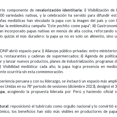
fuerte componente de
revalorización identitaria
: i) Visibilización de 
0 variedades nativas, y la celebración ha servido para difundir es
añas mediáticas han vinculado la papa con la imagen del país y con 
rdar la emblemática campaña “Este pechito come papa”; iii) Gastronom
n incorporado papas nativas en menús de alta cocina, reforzando 
sido quizás el más duradero: la papa ya no es solo un alimento, sino 
l DNP abrió espacio para: i) Alianzas público-privadas: entre ministerio
es, restaurantes y cadenas de supermercados; ii) Agenda de polític
ar y lanzar nuevos productos, planes de industrialización, programas 
i) Visibilidad mediática: cada año, la papa logra presencia en medi
mente ocurriría sin esta conmemoración.
periencia peruana y con su liderazgo, se instauró un espacio más ampl
es Unidas en su 78º período de
sesiones (diciembre 2023), designó el 
apa
, acogiendo la propuesta liderada por Perú y haciendo oficial 
tural
: reposicionó el tubérculo como orgullo nacional y lo convirtió 
ómico, los beneficios han sido más visibles en productores de pap