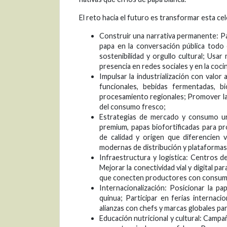
El reto hacia el futuro es transformar esta ce
Construir una narrativa permanente: Pa
papa en la conversación pública todo 
sostenibilidad y orgullo cultural; Usa
presencia en redes sociales y en la co
Impulsar la industrialización con valo
funcionales, bebidas fermentadas, bi
procesamiento regionales; Promover la 
del consumo fresco;
Estrategias de mercado y consumo ur
premium, papas biofortificadas para p
de calidad y origen que diferencien v
modernas de distribución y plataformas
Infraestructura y logística: Centros 
Mejorar la conectividad vial y digital pa
que conecten productores con consum
Internacionalización: Posicionar la p
quinua; Participar en ferias internaci
alianzas con chefs y marcas globales pa
Educación nutricional y cultural: Campa