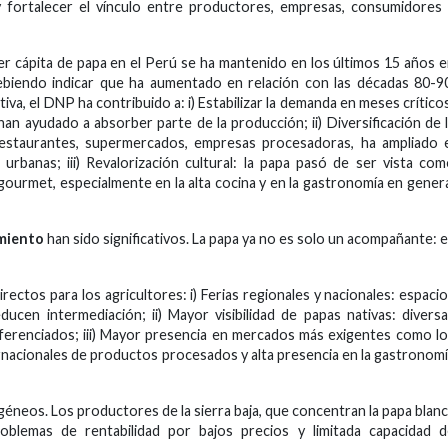
a y fortalecer el vínculo entre productores, empresas, consumidores
r cápita de papa en el Perú se ha mantenido en los últimos 15 años 
ebiendo indicar que ha aumentado en relación con las décadas 80-9
tiva, el DNP ha contribuido a: i) Estabilizar la demanda en meses crítico
an ayudado a absorber parte de la producción; ii) Diversificación de 
restaurantes, supermercados, empresas procesadoras, ha ampliado 
urbanas; iii) Revalorización cultural: la papa pasó de ser vista co
gourmet, especialmente en la alta cocina y en la gastronomía en gener
miento
han sido significativos. La papa ya no es solo un acompañante: 
ectos para los agricultores: i) Ferias regionales y nacionales: espaci
ucen intermediación; ii) Mayor visibilidad de papas nativas: divers
ferenciados; iii) Mayor presencia en mercados más exigentes como l
nacionales de productos procesados y alta presencia en la gastronom
éneos. Los productores de la sierra baja, que concentran la papa blan
blemas de rentabilidad por bajos precios y limitada capacidad d