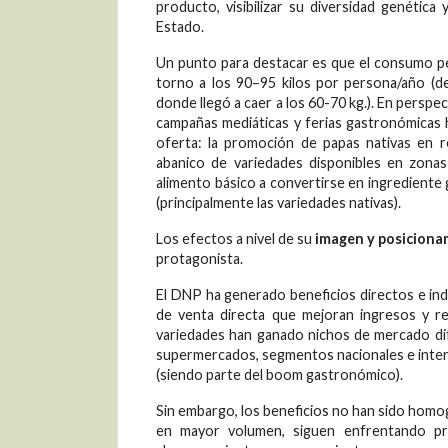
producto, visibilizar su diversidad genétic
Estado.
Un punto para destacar es que el consumo pe
torno a los 90–95 kilos por persona/año (d
donde llegó a caer a los 60-70 kg.). En perspec
campañas mediáticas y ferias gastronómicas h
oferta: la promoción de papas nativas en 
abanico de variedades disponibles en zonas 
alimento básico a convertirse en ingrediente 
(principalmente las variedades nativas).
Los efectos a nivel de su
imagen y posiciona
protagonista.
El DNP ha generado beneficios directos e indir
de venta directa que mejoran ingresos y red
variedades han ganado nichos de mercado di
supermercados, segmentos nacionales e inter
(siendo parte del boom gastronómico).
Sin embargo, los beneficios no han sido homog
en mayor volumen, siguen enfrentando pro