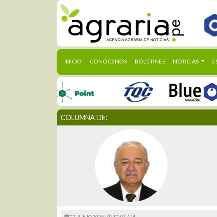
(CURRENT)
INICIO
CONÓCENOS
BOLETINES
NOTICIAS
E
COLUMNA DE:
02 JUNIO 2026 |
10:01 AM