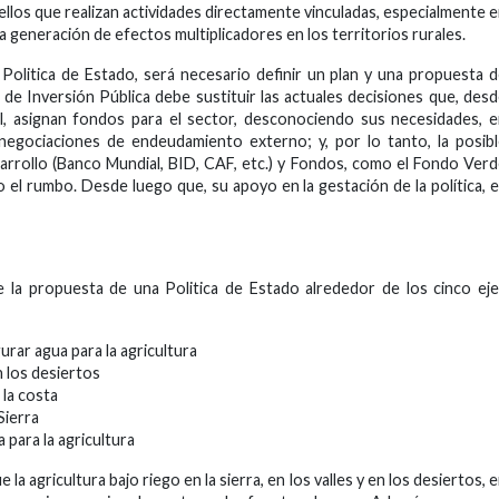
uellos que realizan actividades directamente vinculadas, especialmente 
 la generación de efectos multiplicadores en los territorios rurales.
a Politica de Estado, será necesario definir un plan y una propuesta 
 de Inversión Pública debe sustituir las actuales decisiones que, des
nal, asignan fondos para el sector, desconociendo sus necesidades, 
s negociaciones de endeudamiento externo; y, por lo tanto, la posib
esarrollo (Banco Mundial, BID, CAF, etc.) y Fondos, como el Fondo Ver
o el rumbo. Desde luego que, su apoyo en la gestación de la política, 
e la propuesta de una Politica de Estado alrededor de los cinco ej
rar agua para la agricultura
n los desiertos
 la costa
Sierra
a para la agricultura
 la agricultura bajo riego en la sierra, en los valles y en los desiertos, 