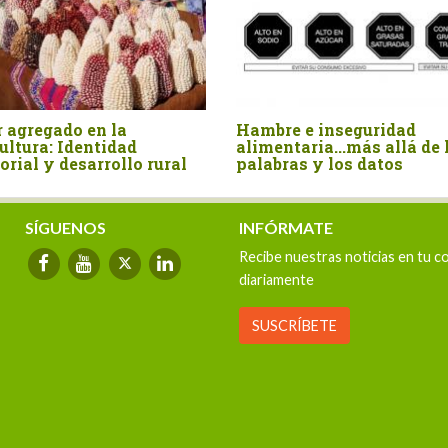
ecto Multiplicador de las
Fortalecer la Sanidad
groexportaciones
Agropecuaria: Una tar
impostergable
SÍGUENOS
INFÓRMATE
Recibe nuestras noticias en tu c
diariamente
SUSCRÍBETE