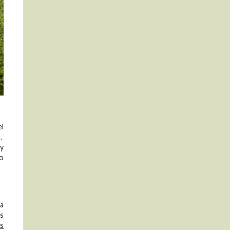
el
o.
 y
go
na
os
os