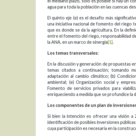
el mediano plazo, solo es posible si hay un 
agua para toda la población en las cuencas des
El quinto eje (e) es el desafío más significa
una iniciativa nacional de fomento del riego te
que es donde se da la agricultura. En la defin
entre el fomento del riego, responsabilidad de
la ANA, en un marco de sinergia
[1]
.
Los temas transversales:
En la discusión y generación de propuestas en
temas citados a continuación; tomando muy
adaptación al cambio climático; (b) Condicio
ambiental; (e) Organización social y empresa
Fomento de servicios privados para viabiliza
enriqueciendo a medida que se profundice la d
Los componentes de un plan de inversiones
Si bien la intención es ofrecer una visión a
identificación de posibles inversiones públicas 
cuya participación es necesaria en la constru