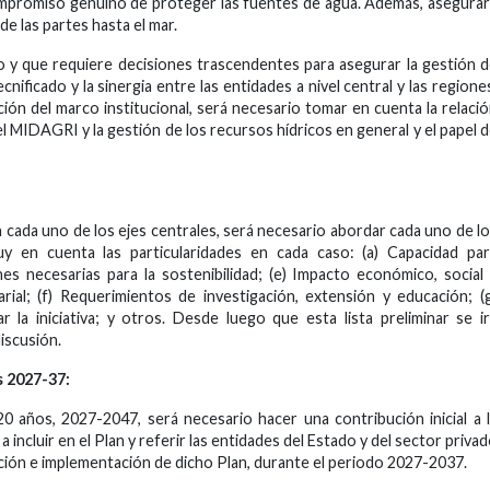
compromiso genuino de proteger las fuentes de agua. Además, asegura
de las partes hasta el mar.
tivo y que requiere decisiones trascendentes para asegurar la gestión 
cnificado y la sinergia entre las entidades a nivel central y las regione
ición del marco institucional, será necesario tomar en cuenta la relaci
l MIDAGRI y la gestión de los recursos hídricos en general y el papel 
 cada uno de los ejes centrales, será necesario abordar cada uno de l
 en cuenta las particularidades en cada caso: (a) Capacidad par
nes necesarias para la sostenibilidad; (e) Impacto económico, social
rial; (f) Requerimientos de investigación, extensión y educación; (
r la iniciativa; y otros. Desde luego que esta lista preliminar se i
iscusión.
 2027-37:
 20 años, 2027-2047, será necesario hacer una contribución inicial a 
a incluir en el Plan y referir las entidades del Estado y del sector priva
cción e implementación de dicho Plan, durante el periodo 2027-2037.