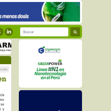
CCIÓN
en
cia
omo
 se
6 y