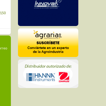
 150
orreo