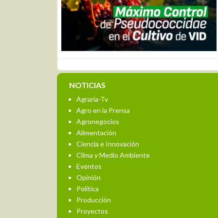
NOTICIAS
Agraria-Tv
Agro en la Prensa
Agronegocios
Alimentación
Ciencia e Innovación
Clima y Medio Ambiente
Eventos
Opinión
Política
Producción
Proyectos