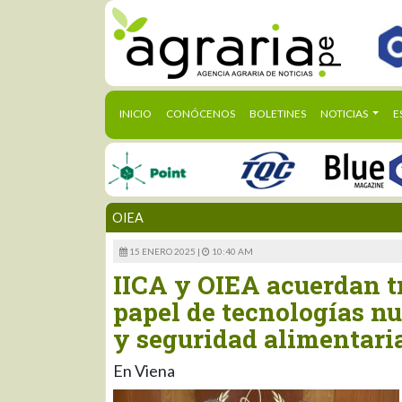
(CURRENT)
INICIO
CONÓCENOS
BOLETINES
NOTICIAS
E
OIEA
15 ENERO 2025 |
10:40 AM
IICA y OIEA acuerdan tr
papel de tecnologías n
y seguridad alimentari
En Viena