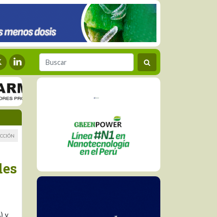
CCIÓN
des
) y