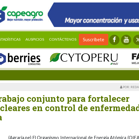
STADÍSTICAS
AUSPICIOS
CONTÁCTENOS
Suscríbete
POR: REDA
abajo conjunto para fortalecer
ucleares en control de enfermeda
a
(Agraria.pe) El Organismo Internacional de Energía Atómica (OIEA