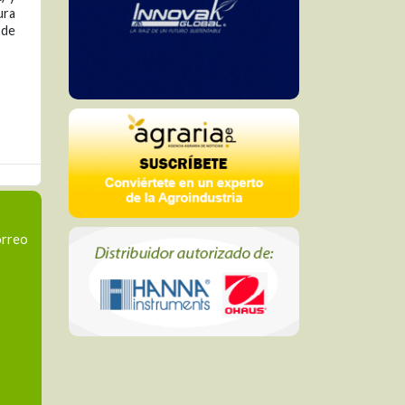
ura
 de
orreo