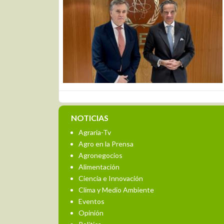
NOTICIAS
Agraria-Tv
Agro en la Prensa
Agronegocios
Alimentación
Ciencia e Innovación
Clima y Medio Ambiente
Eventos
Opinión