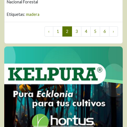
Nacional Forestal
Etiquetas:
madera
‹
1
2
3
4
5
6
›