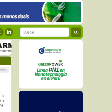
CCIÓN
 la
 la
ma