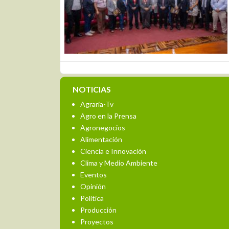
NOTICIAS
Agraria-Tv
Agro en la Prensa
Agronegocios
Alimentación
Ciencia e Innovación
Clima y Medio Ambiente
Eventos
Opinión
Política
Producción
Proyectos