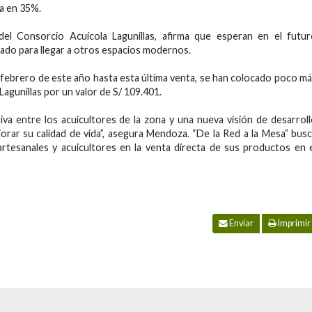
ta en 35%.
del Consorcio Acuícola Lagunillas, afirma que esperan en el futu
cado para llegar a otros espacios modernos.
febrero de este año hasta esta última venta, se han colocado poco m
Lagunillas por un valor de S/ 109.401.
va entre los acuicultores de la zona y una nueva visión de desarrol
jorar su calidad de vida”, asegura Mendoza. “De la Red a la Mesa” bus
artesanales y acuicultores en la venta directa de sus productos en 
Enviar
Imprimir