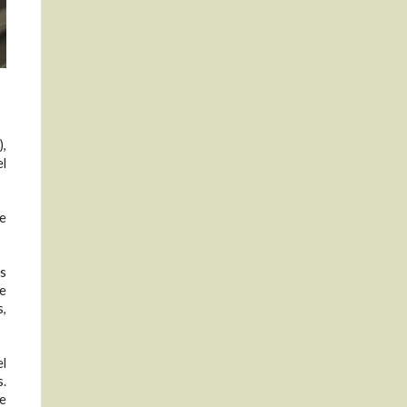
),
el
de
os
e
s,
el
s.
ue