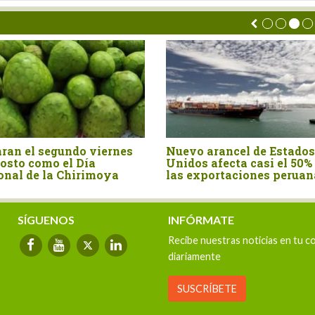
uevo arancel de Estados
Perú importó canela 
nidos afecta casi el 50% de
por US$ 15.4 millones 
as exportaciones peruanas
primer semestre del 
SÍGUENOS
INFÓRMATE
Recibe nuestras noticias en tu c
diariamente
SUSCRÍBETE