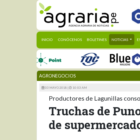
(CURRENT)
INICIO
CONÓCENOS
BOLETINES
NOTICIAS
E
AGRONEGOCIOS
03 MAYO 2018 |
10:03 AM
Productores de Lagunillas consol
Truchas de Puno
de supermercad