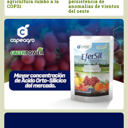
la
persistencia de
enfrentar los efectos
anomalías de vientos
del Niño Costero”
del oeste