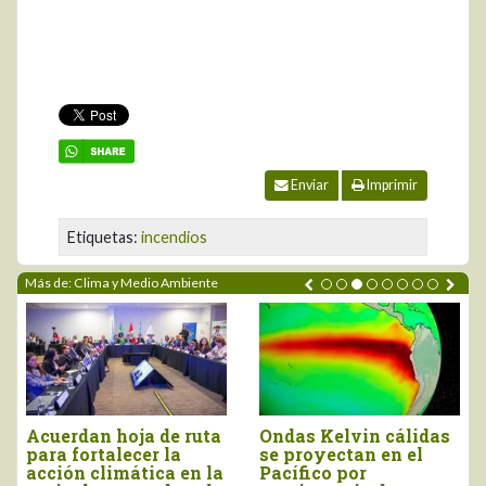
Enviar
Imprimir
Etiquetas:
incendios
Más de: Clima y Medio Ambiente
ta
Ondas Kelvin cálidas
“El agro debe
se proyectan en el
prepararse con
la
Pacífico por
anticipación para