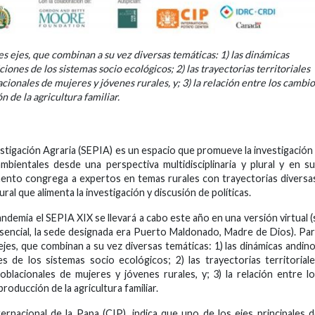
s ejes, que combinan a su vez diversas temáticas: 1) las dinámicas
iones de los sistemas socio ecológicos; 2) las trayectorias territoriales
cionales de mujeres y jóvenes rurales, y; 3) la relación entre los cambio
 de la agricultura familiar.
tigación Agraria (SEPIA) es un espacio que promueve la investigación
mbientales desde una perspectiva multidisciplinaria y plural y en s
mento congrega a expertos en temas rurales con trayectorias diversa
al que alimenta la investigación y discusión de políticas.
andemia el SEPIA XIX se llevará a cabo este año en una versión virtual (
sencial, la sede designada era Puerto Maldonado, Madre de Dios). Pa
jes, que combinan a su vez diversas temáticas: 1) las dinámicas andin
es de los sistemas socio ecológicos; 2) las trayectorias territorial
blacionales de mujeres y jóvenes rurales, y; 3) la relación entre l
roducción de la agricultura familiar.
ernacional de la Papa (CIP), indica que uno de los ejes principales 