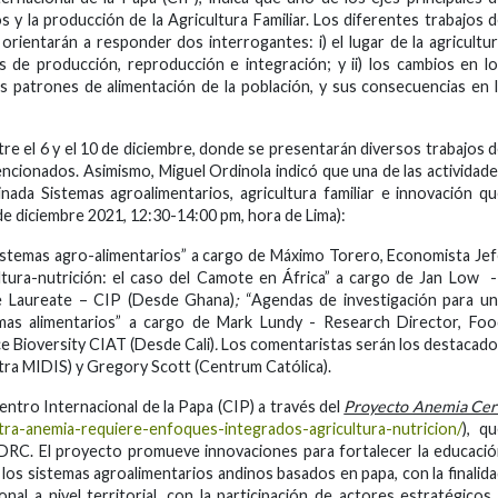
s y la producción de la Agricultura Familiar. Los diferentes trabajos 
 orientarán a responder dos interrogantes: i) el lugar de la agricultu
es de producción, reproducción e integración; y ii) los cambios en l
s patrones de alimentación de la población, y sus consecuencias en 
tre el 6 y el 10 de diciembre, donde se presentarán diversos trabajos 
encionados. Asimismo, Miguel Ordinola indicó que una de las actividad
nada Sistemas agroalimentarios, agricultura familiar e innovación q
de diciembre 2021, 12:30-14:00 pm, hora de Lima):
istemas agro-alimentarios” a cargo de Máximo Torero, Economista Je
ltura-nutrición: el caso del Camote en África” a cargo de Jan Low
ze Laureate – CIP (Desde Ghana)
;
“Agendas de investigación para u
as alimentarios” a cargo de Mark Lundy - Research Director, Foo
e Bioversity CIAT (Desde Cali)
.
Los comentaristas serán los destacad
tra MIDIS) y Gregory Scott (Centrum Católica).
ntro Internacional de la Papa (CIP) a través del
Proyecto Anemia Cer
ntra-anemia-requiere-enfoques-integrados-agricultura-nutricion/
), q
IDRC. El proyecto promueve innovaciones para fortalecer la educaci
n los sistemas agroalimentarios andinos basados en papa, con la finalid
onal a nivel territorial, con la participación de actores estratégicos