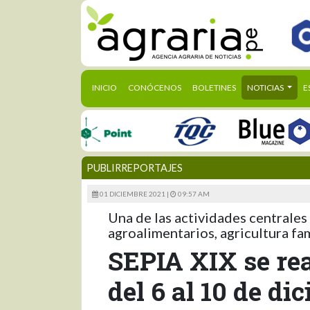
(CURRENT)
INICIO
CONÓCENOS
BOLETINES
NOTICIAS
E
PUBLIRREPORTAJES
01 DICIEMBRE 2021 |
09:57 AM
Una de las actividades centrale
agroalimentarios, agricultura fa
SEPIA XIX se rea
del 6 al 10 de di