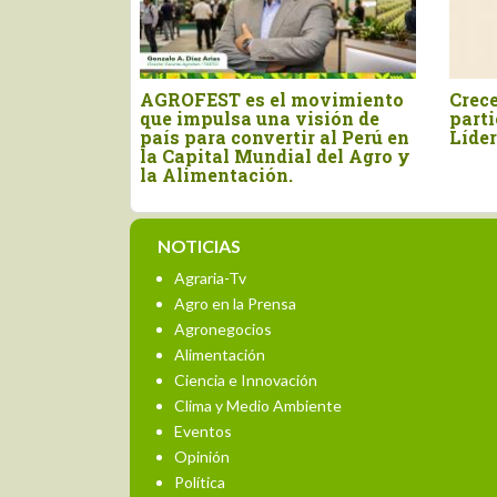
2026 avanza
Hortus: De pionero en
Frui
pera el 90%
semillas a líder de la
a bu
revolución productiva
de o
agrícola con soporte digital
NOTICIAS
Agraria-Tv
Agro en la Prensa
Agronegocios
Alimentación
Ciencia e Innovación
Clima y Medio Ambiente
Eventos
Opinión
Política