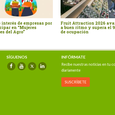
t Attraction 2026 avanza
Hortus: Crecer también e
en ritmo y supera el 90%
estar más cerca del cam
cupación
SÍGUENOS
INFÓRMATE
Recibe nuestras noticias en tu c
diariamente
SUSCRÍBETE