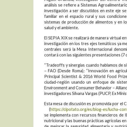
análisis se refiere a Sistemas Agroalimentario
investigación a ser discutidos en este eje se
familiar en el espacio rural y sus condicion
sistemas de producción de alimentos y en lo
salud y el ambiente.
El SEPIA XIX se realizará de manera virtual en
investigación en los tres ejes temáticos ya m
centrales será la Mesa Internacional denomi
contará con las siguientes presentaciones (7 
“Tradeoffs y sinergias cuando hablamos de s
– FAO (Desde Roma)
;
“Innovación en agricu
Principal Scientist & 2016 World Food Pri
ciudad-región usando un enfoque de sistem
Environment and Consumer Behavior – Allianc
investigadores Silvana Vargas (PUCP, Ex Minis
Esta mesa de discusión es promovida por el Ce
(
https://cipotato.org/es/blog-es/lucha-co
se implementa con recursos financieros de 
nutricional y las buenas prácticas agrícolas e
de mejorar la seguridad alimentaria y nutrici