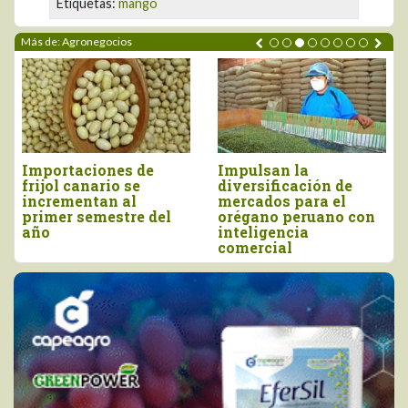
Etiquetas:
mango
Más de: Agronegocios
Perú importó vino por
Tres pilares para
más de US$ 16,4
impulsar la
millones, entre enero
competitividad del
y junio
agro peruano