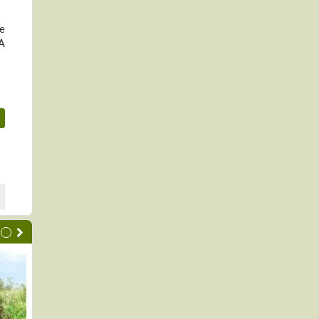
de
FA