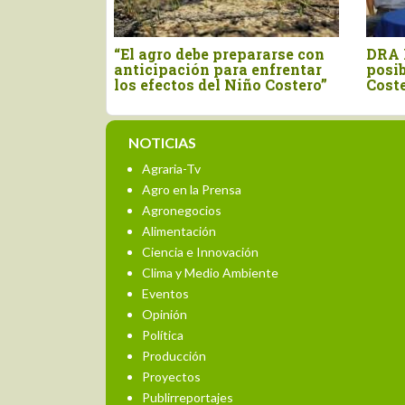
das se
“El agro debe prepararse con
DRA 
cífico por
anticipación para enfrentar
posib
nomalías de
los efectos del Niño Costero”
Cost
NOTICIAS
Agraria-Tv
Agro en la Prensa
Agronegocios
Alimentación
Ciencia e Innovación
Clima y Medio Ambiente
Eventos
Opinión
Política
Producción
Proyectos
Publirreportajes