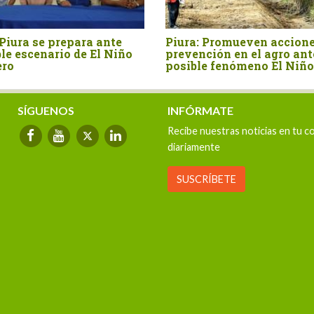
Piura se prepara ante
Piura: Promueven accione
le escenario de El Niño
prevención en el agro ant
ero
posible fenómeno El Niño
SÍGUENOS
INFÓRMATE
Recibe nuestras noticias en tu c
diariamente
SUSCRÍBETE