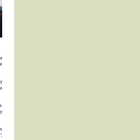
ra
de
 y
la
a.
 y
os
,