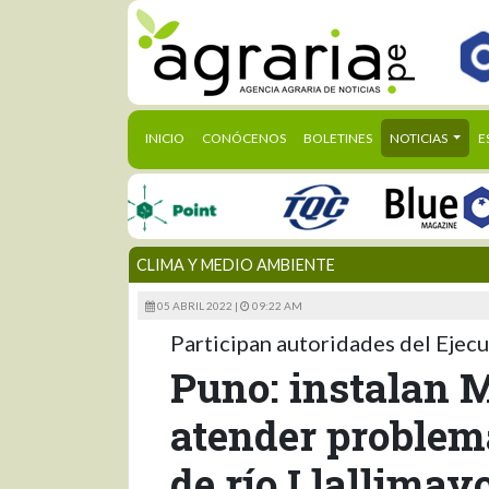
(CURRENT)
INICIO
CONÓCENOS
BOLETINES
NOTICIAS
E
CLIMA Y MEDIO AMBIENTE
05 ABRIL 2022 |
09:22 AM
Participan autoridades del Ejecu
Puno: instalan 
atender problem
de río Llallimay