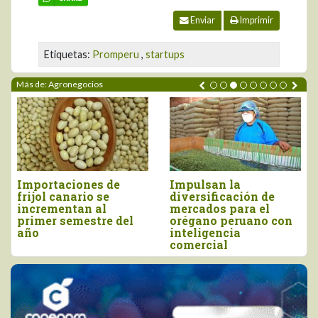
Enviar
Imprimir
Etiquetas:
Promperu
,
startups
Más de: Agronegocios
Perú importó vino por
Tres pilares para
 de
más de US$ 16,4
impulsar la
el
millones, entre enero
competitividad de
o con
y junio
agro peruano