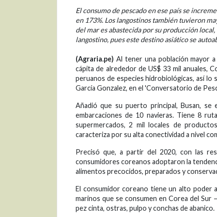
El consumo de pescado en ese país se incremen
en 173%. Los langostinos también tuvieron ma
del mar es abastecida por su producción local,
langostino, pues este destino asiático se auto
(Agraria.pe)
Al tener una población mayor a 
cápita de alrededor de US$ 33 mil anuales, 
peruanos de especies hidrobiológicas, así lo s
García Gonzalez, en el 'Conversatorio de Pesc
Añadió que su puerto principal, Busan, se 
embarcaciones de 10 navieras. Tiene 8 ruta
supermercados, 2 mil locales de producto
caracteriza por su alta conectividad a nivel co
Precisó que, a partir del 2020, con las re
consumidores coreanos adoptaron la tendenc
alimentos precocidos, preparados y conserva
El consumidor coreano tiene un alto poder ad
marinos que se consumen en Corea del Sur –co
pez cinta, ostras, pulpo y conchas de abanico.