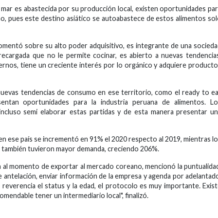
l mar es abastecida por su producción local, existen oportunidades pa
ino, pues este destino asiático se autoabastece de estos alimentos so
omentó sobre su alto poder adquisitivo, es integrante de una socied
recargada que no le permite cocinar, es abierto a nuevas tendencia
dernos, tiene un creciente interés por lo orgánico y adquiere product
nuevas tendencias de consumo en ese territorio, como el ready to e
sentan oportunidades para la industria peruana de alimentos. Lo
ncluso semi elaborar estas partidas y de esta manera presentar u
en ese país se incrementó en 91% el 2020 respecto al 2019, mientras l
os también tuvieron mayor demanda, creciendo 206%.
 al momento de exportar al mercado coreano, mencionó la puntualida
e antelación, enviar información de la empresa y agenda por adelantad
 reverencia el status y la edad, el protocolo es muy importante. Exis
omendable tener un intermediario local", finalizó.