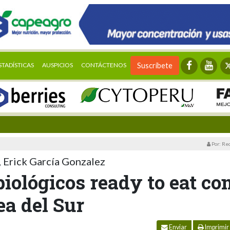
STADÍSTICAS
AUSPICIOS
CONTÁCTENOS
Suscríbete
Por: Re
, Erick García Gonzalez
iológicos ready to eat co
ea del Sur
Enviar
Imprimir