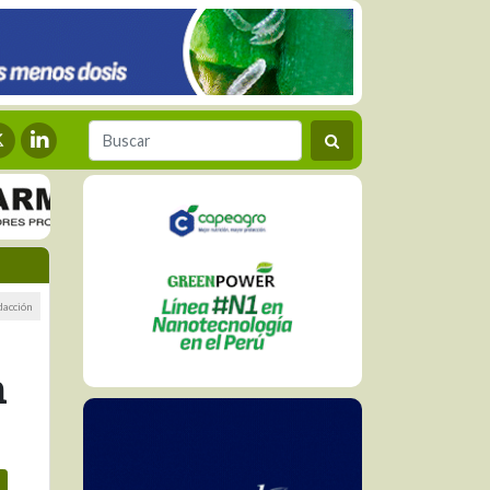
dacción
n