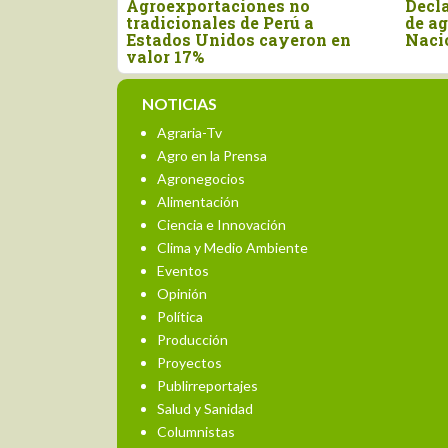
ayor
Agroexportaciones no
Decla
 para el
tradicionales de Perú a
de ag
n el primer
Estados Unidos cayeron en
Naci
valor 17%
NOTICIAS
Agraria-Tv
Agro en la Prensa
Agronegocios
Alimentación
Ciencia e Innovación
Clima y Medio Ambiente
Eventos
Opinión
Política
Producción
Proyectos
Publirreportajes
Salud y Sanidad
Columnistas