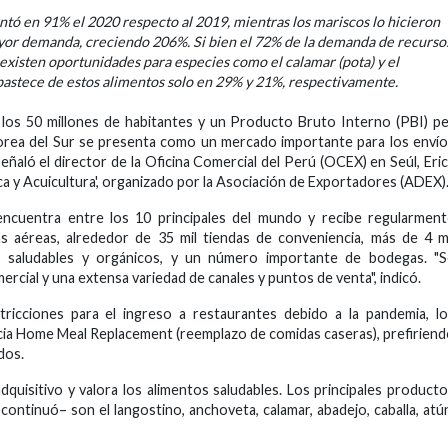
tó en 91% el 2020 respecto al 2019, mientras los mariscos lo hicieron
yor demanda, creciendo 206%. Si bien el 72% de la demanda de recurso
 existen oportunidades para especies como el calamar (pota) y el
abastece de estos alimentos solo en 29% y 21%, respectivamente.
los 50 millones de habitantes y un Producto Bruto Interno (PBI) p
Corea del Sur se presenta como un mercado importante para los enví
eñaló el director de la Oficina Comercial del Perú (OCEX) en Seúl, Eri
a y Acuicultura', organizado por la Asociación de Exportadores (ADEX)
encuentra entre los 10 principales del mundo y recibe regularmen
s aéreas, alrededor de 35 mil tiendas de conveniencia, más de 4 m
s saludables y orgánicos, y un número importante de bodegas. "S
mercial y una extensa variedad de canales y puntos de venta", indicó.
stricciones para el ingreso a restaurantes debido a la pandemia, l
ia Home Meal Replacement (reemplazo de comidas caseras), prefirien
dos.
quisitivo y valora los alimentos saludables. Los principales product
ntinuó– son el langostino, anchoveta, calamar, abadejo, caballa, atú