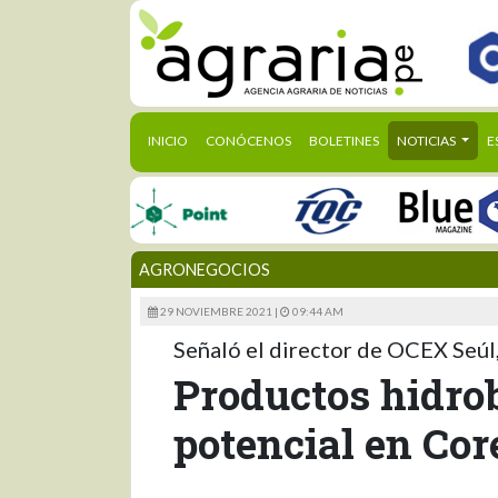
(CURRENT)
INICIO
CONÓCENOS
BOLETINES
NOTICIAS
E
AGRONEGOCIOS
29 NOVIEMBRE 2021 |
09:44 AM
Señaló el director de OCEX Seúl
Productos hidrob
potencial en Cor