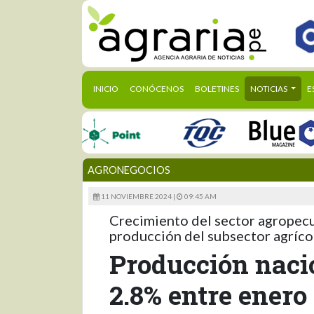
(CURRENT)
INICIO
CONÓCENOS
BOLETINES
NOTICIAS
E
AGRONEGOCIOS
11 NOVIEMBRE 2024 |
09:45 AM
Crecimiento del sector agropecu
producción del subsector agríco
Producción naci
2.8% entre enero