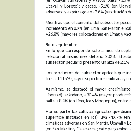
(en Ucayali, Amazonas y Pasco); palta, -3.5%
Ucayali y Loreto); y cacao, -5.1% (en Ucaya
adversas; y espárrago en -7.8% (sustitución del
Mientras que el aumento del subsector pecuar
incrementó en 0.9% (en Lima, San Martín e Ica
+26.8% (mayores colocaciones en Lima); y vac
Solo septiembre
En lo que corresponde solo al mes de sept
relación al mismo mes del año 2023. El sub
subsector pecuario presentó un alza de 2.1%.
Los productos del subsector agrícola que i
fresa, +115% (mayor superficie sembrada y cos
Asimismo, se destacó el mayor crecimiento
Libertad); arándano, +30.4% (mayor producci
palta, +8.4% (en Lima, Ica y Moquegua), entre
Por su parte, los cultivos agrícolas que di
superficie instalada en Ica), uva -49.7% (e
climáticas adversas en San Martín, Ucayali y L
(en San Martín y Cajamarca); café pergamino, -