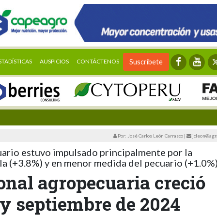
STADÍSTICAS
AUSPICIOS
CONTÁCTENOS
Suscríbete
Por: José Carlos León Carrasco
|
jcleon@agr
ario estuvo impulsado principalmente por la
la (+3.8%) y en menor medida del pecuario (+1.0%
onal agropecuaria creció
 y septiembre de 2024