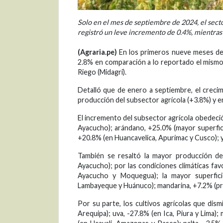
Solo en el mes de septiembre de 2024, el sec
registró un leve incremento de 0.4%, mientras 
(Agraria.pe)
En los primeros nueve meses del
2.8% en comparación a lo reportado el mismo 
Riego (Midagri).
Detalló que de enero a septiembre, el creci
producción del subsector agrícola (+3.8%) y 
El incremento del subsector agrícola obedeci
Ayacucho); arándano, +25.0% (mayor superfic
+20.8% (en Huancavelica, Apurímac y Cusco); y 
También se resaltó la mayor producción d
Ayacucho); por las condiciones climáticas fa
Ayacucho y Moquegua); la mayor superfic
Lambayeque y Huánuco); mandarina, +7.2% (pri
Por su parte, los cultivos agrícolas que di
Arequipa); uva, -27.8% (en Ica, Piura y Lima