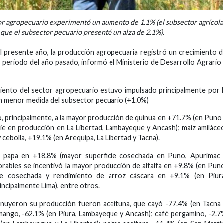
tor agropecuario experimentó un aumento de 1.1% (el subsector agrícola
que el subsector pecuario presentó un alza de 2.1%).
 presente año, la producción agropecuaria registró un crecimiento 
periodo del año pasado, informó el Ministerio de Desarrollo Agrario
miento del sector agropecuario estuvo impulsado principalmente por 
en menor medida del subsector pecuario (+1.0%)
ó, principalmente, a la mayor producción de quinua en +71.7% (en Puno
ie en producción en La Libertad, Lambayeque y Ancash); maíz amiláce
cebolla, +19.1% (en Arequipa, La Libertad y Tacna).
e papa en +18.8% (mayor superficie cosechada en Puno, Apurímac 
vorables se incentivó la mayor producción de alfalfa en +9.8% (en Pun
ie cosechada y rendimiento de arroz cáscara en +9.1% (en Piura
ncipalmente Lima), entre otros.
sminuyeron su producción fueron aceituna, que cayó -77.4% (en Tacna
); mango, -62.1% (en Piura, Lambayeque y Ancash); café pergamino, -2.