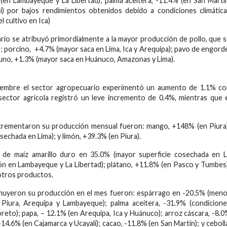
 (en Lambayeque y La Libertad); palma aceitera, -11.4% (en San Martí
li) por bajos rendimientos obtenidos debido a condiciones climátic
 cultivo en Ica)
io se atribuyó primordialmente a la mayor producción de pollo, que 
); porcino, +4.7% (mayor saca en Lima, Ica y Arequipa); pavo de engord
uno, +1.3% (mayor saca en Huánuco, Amazonas y Lima).
iembre el sector agropecuario experimentó un aumento de 1.1% co
sector agrícola registró un leve incremento de 0.4%, mientras que 
ncrementaron su producción mensual fueron: mango, +148% (en Piura
echada en Lima); y limón, +39.3% (en Piura).
 de maíz amarillo duro en 35.0% (mayor superficie cosechada en L
ón en Lambayeque y La Libertad); plátano, +11.8% (en Pasco y Tumbes
 otros productos.
sminuyeron su producción en el mes fueron: espárrago en -20.5% (men
n Piura, Arequipa y Lambayeque); palma aceitera, -31.9% (condicion
oreto); papa, – 12.1% (en Arequipa, Ica y Huánuco); arroz cáscara, -8.
14.6% (en Cajamarca y Ucayali); cacao, -11.8% (en San Martín); y ceboll