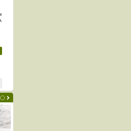
ue
a,