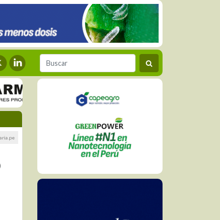
aria.pe
)