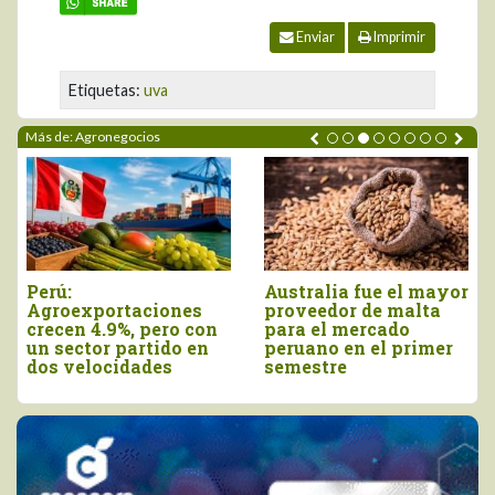
Enviar
Imprimir
Etiquetas:
uva
Más de: Agronegocios
Agroexportaciones no
Declaran el segundo
tradicionales de Perú
viernes de agosto
a Estados Unidos
como el Día Nacional
cayeron en valor 17%
de la Chirimoya