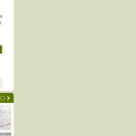
on
r,