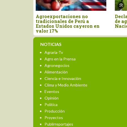
Declaran el segundo viernes
Nuevo aran
de agosto como el Día
Unidos afec
 en
Nacional de la Chirimoya
las export
NOTICIAS
Agraria-Tv
Agro en la Prensa
Agronegocios
Alimentación
Ciencia e Innovación
Clima y Medio Ambiente
Eventos
Opinión
Política
Producción
Proyectos
Publirreportajes