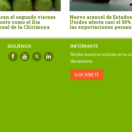
cel de Estados
Perú importó canela entera
ta casi el 50% de
por US$ 15.4 millones en el
aciones peruanas
primer semestre del año
SÍGUENOS
INFÓRMATE
Recibe nuestras noticias en tu c
diariamente
SUSCRÍBETE