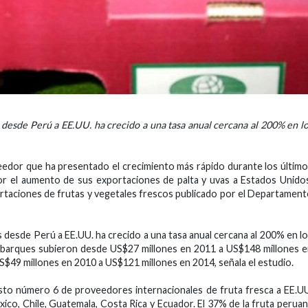
s desde Perú a EE.UU. ha crecido a una tasa anual cercana al 200% en l
edor que ha presentado el crecimiento más rápido durante los últim
por el aumento de sus exportaciones de palta y uvas a Estados Unido
ortaciones de frutas y vegetales frescos publicado por el Departamen
s desde Perú a EE.UU. ha crecido a una tasa anual cercana al 200% en l
 embarques subieron desde US$27 millones en 2011 a US$148 millones 
S$49 millones en 2010 a US$121 millones en 2014, señala el estudio.
sto número 6 de proveedores internacionales de fruta fresca a EE.U
co, Chile, Guatemala, Costa Rica y Ecuador. El 37% de la fruta perua