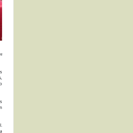
os
os
s,
to
os
en
U.
na