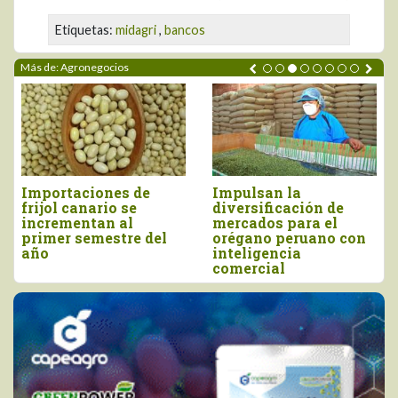
Etiquetas:
midagri
,
bancos
Más de: Agronegocios
Perú importó vino por
Tres pilares para
más de US$ 16,4
impulsar la
millones, entre enero
competitividad del
y junio
agro peruano