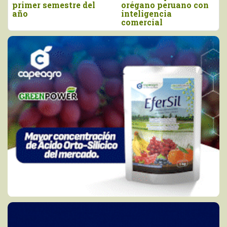
o con
y junio
agro peruano