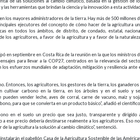
ntal de las soluciones al cambio climático, basada en la gestión de l
 las herramientas que brindan la ciencia y la innovación a esta actividad
en los mayores administradores de la tierra. Hay más de 500 millones 
ncipales ejecutores del concepto de cómo hacer de la agricultura u
icas en todos los ámbitos, de distrito, de condado, estatal, naciona
e los agricultores, a favor de la agricultura y a favor de la naturaleza
ipó en septiembre en Costa Rica de la reunión en la que los ministros 
nsajes para llevar a la COP27, centrados en la relevancia del sect
 los esfuerzos mundiales de adaptación, mitigación y resiliencia ante 
. Entonces, los agricultores, los gestores de la tierra, los ganaderos
n cultivar carbono en la tierra, en los árboles y en el suelo y s
pueden vender leche, aves de corral, carne de vacuno, maíz y soj
ono, para que se convierta en un producto básico”, añadió el científico
ono en el suelo un precio que sea justo, transparente y dirigido 
o a ese precio debería destinarse realmente a los agricultores. Eso n
r de la agricultura la solución al cambio climático”, sentenció.
instalarán el pabellón Casa de la Agricultura Sostenible de las América