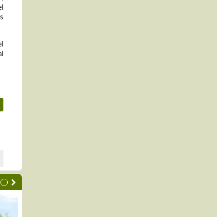
el
as
el
al