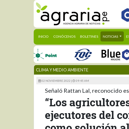
(CURRENT)
INICIO
CONÓCENOS
BOLETINES
NOTICIAS
E
CLIMA Y MEDIO AMBIENTE
02 NOVIEMBRE 2022 |
09:45 AM
Señaló Rattan Lal, reconocido es
“Los agricultore
ejecutores del c
como solución al