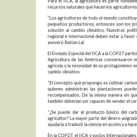
Para el IICA, la agricultura es parte fundame
recursos naturales que hacen los agricultores y
“Los agricultores de todo el mundo constituy
pequeños productores, entonces son los pri
solución al cambio climático. Nuestras polít
regional e internacional deben estar a favor d
aseveró Rattan Lal.
El Enviado Especial del IICA a la COP27 partic
Agricultura de las Américas consensuaron me
agrícola y la necesidad de su protagonismo en
cambio climático.
“El concepto que propongo es cultivar carbono
quienes administran las plantaciones puede
recompensados. De la misma manera en que 
también deberían ser capaces de vender el carb
“¿Se puede dar al producto básico del carb
agricultor? La mayor parte del dinero asignad
ayudaría a traducir la ciencia en acción y a hace
En la COP27, el IICA y socios internacionales 