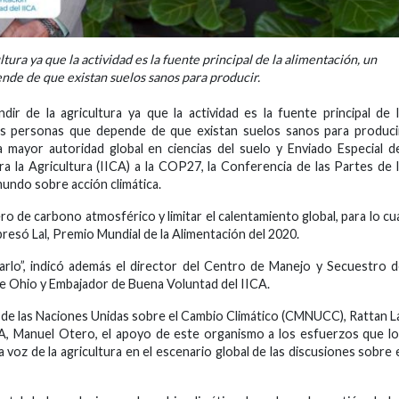
ura ya que la actividad es la fuente principal de la alimentación, un
nde de que existan suelos sanos para producir.
r de la agricultura ya que la actividad es la fuente principal de 
as personas que depende de que existan suelos sanos para produci
a mayor autoridad global en ciencias del suelo y Enviado Especial d
 la Agricultura (IICA) a la COP27, la Conferencia de las Partes de 
undo sobre acción climática.
o de carbono atmosférico y limitar el calentamiento global, para lo cu
xpresó Lal, Premio Mundial de la Alimentación del 2020.
lo”, indicó además el director del Centro de Manejo y Secuestro 
e Ohio y Embajador de Buena Voluntad del IICA.
de las Naciones Unidas sobre el Cambio Climático (CMNUCC), Rattan L
ICA, Manuel Otero, el apoyo de este organismo a los esfuerzos que l
a voz de la agricultura en el escenario global de las discusiones sobre 