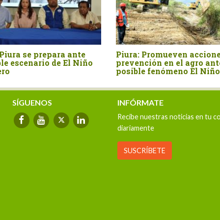
mueven acciones de
ENFEN mantiene alerta de El
en el agro ante
Niño Costero hasta verano de
nómeno El Niño
2027
SÍGUENOS
INFÓRMATE
Recibe nuestras noticias en tu c
diariamente
SUSCRÍBETE