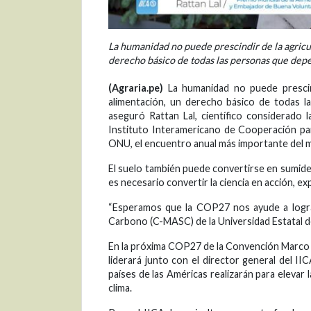
La humanidad no puede prescindir de la agricult
derecho básico de todas las personas que depe
(Agraria.pe)
La humanidad no puede prescindi
alimentación, un derecho básico de todas l
aseguró Rattan Lal, científico considerado l
Instituto Interamericano de Cooperación para
ONU, el encuentro anual más importante del m
El suelo también puede convertirse en sumider
es necesario convertir la ciencia en acción, e
“Esperamos que la COP27 nos ayude a lograr
Carbono (C-MASC) de la Universidad Estatal d
En la próxima COP27 de la Convención Marco 
liderará junto con el director general del I
países de las Américas realizarán para elevar l
clima.