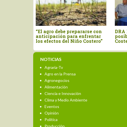
 con
DRA Piura se prepara ante
Piura: Pro
tar
posible escenario de El Niño
prevención 
ero”
Costero
posible fe
NOTICIAS
Agraria-Tv
Agro en la Prensa
Agronegocios
Alimentación
Ciencia e Innovación
Clima y Medio Ambiente
Eventos
Opinión
Política
Producción