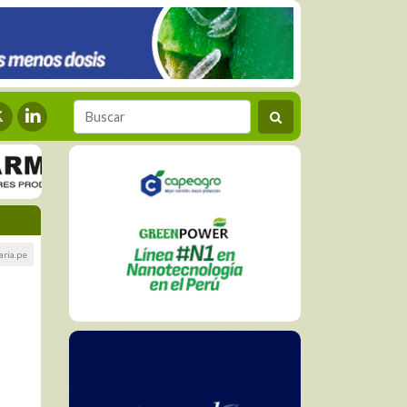
aria.pe
s