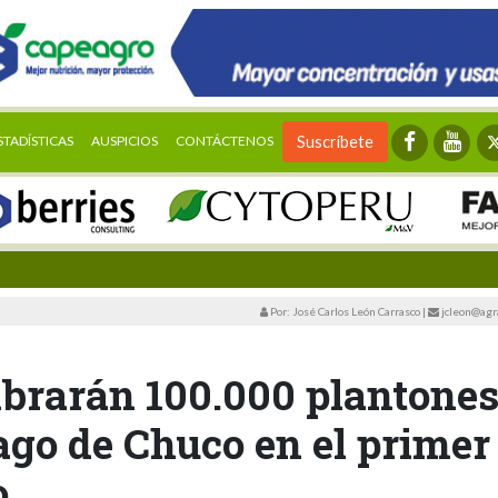
STADÍSTICAS
AUSPICIOS
CONTÁCTENOS
Suscríbete
Por: José Carlos León Carrasco
|
jcleon@agr
mbrarán 100.000 plantone
ago de Chuco en el primer
o