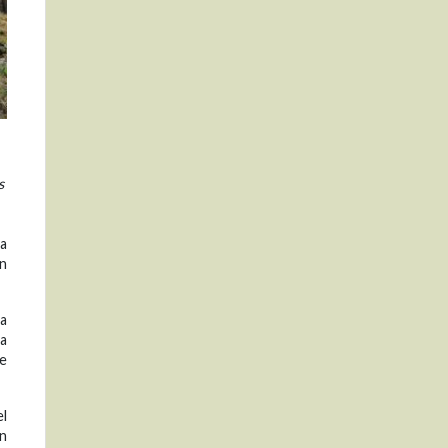
s
la
án
ra
la
te
el
in