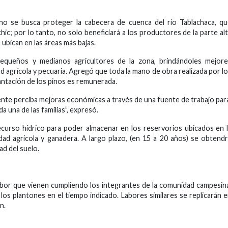
ino se busca proteger la cabecera de cuenca del río Tablachaca, q
ic; por lo tanto, no solo beneficiará a los productores de la parte al
e ubican en las áreas más bajas.
pequeños y medianos agricultores de la zona, brindándoles mejore
ad agrícola y pecuaria. Agregó que toda la mano de obra realizada por l
antación de los pinos es remunerada.
gente perciba mejoras económicas a través de una fuente de trabajo par
a una de las familias”, expresó.
ecurso hídrico para poder almacenar en los reservorios ubicados en 
vidad agrícola y ganadera. A largo plazo, (en 15 a 20 años) se obtend
ad del suelo.
bor que vienen cumpliendo los integrantes de la comunidad campesin
los plantones en el tiempo indicado. Labores similares se replicarán 
n.