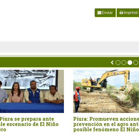
Enviar
Imprimir
 Promueven acciones de
ENFEN mantiene alerta de 
ción en el agro ante
Niño Costero hasta verano
e fenómeno El Niño
2027