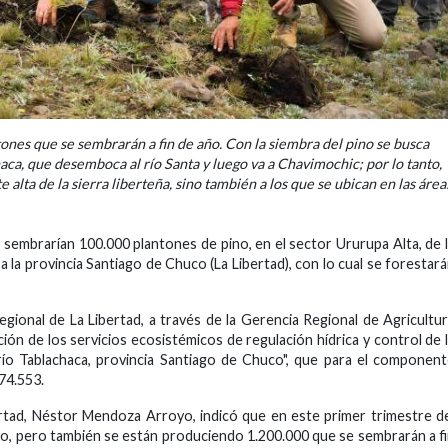
nes que se sembrarán a fin de año. Con la siembra del pino se busca
aca, que desemboca al río Santa y luego va a Chavimochic; por lo tanto,
e alta de la sierra liberteña, sino también a los que se ubican en las área
e sembrarían 100.000 plantones de pino, en el sector Ururupa Alta, de 
la provincia Santiago de Chuco (La Libertad), con lo cual se forestar
gional de La Libertad, a través de la Gerencia Regional de Agricultu
ón de los servicios ecosistémicos de regulación hídrica y control de 
río Tablachaca, provincia Santiago de Chuco", que para el componen
74.553.
ertad, Néstor Mendoza Arroyo, indicó que en este primer trimestre d
ino, pero también se están produciendo 1.200.000 que se sembrarán a f