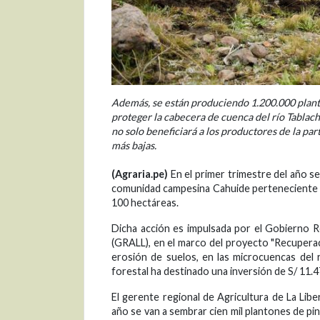
Además, se están produciendo 1.200.000 planto
proteger la cabecera de cuenca del río Tablach
no solo beneficiará a los productores de la part
más bajas.
(Agraria.pe)
En el primer trimestre del año s
comunidad campesina Cahuide perteneciente a 
100 hectáreas.
Dicha acción es impulsada por el Gobierno Re
(GRALL), en el marco del proyecto "Recuperaci
erosión de suelos, en las microcuencas del 
forestal ha destinado una inversión de S/ 11.4
El gerente regional de Agricultura de La Lib
año se van a sembrar cien mil plantones de p