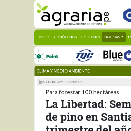
(CURRENT)
INICIO
CONÓCENOS
BOLETINES
NOTICIAS
E
CLIMA Y MEDIO AMBIENTE
27 ENERO 2021 |
09:02 AM
Para forestar 100 hectáreas
La Libertad: Se
de pino en Santi
trimestre del añ