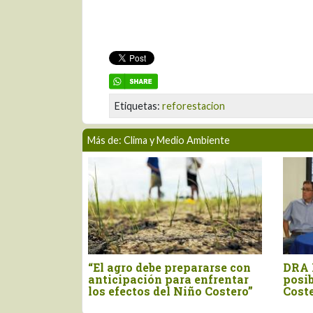
Etiquetas:
reforestacion
Más de: Clima y Medio Ambiente
rarse con
DRA Piura se prepara ante
Piura:
nfrentar
posible escenario de El Niño
preven
 Costero”
Costero
posibl