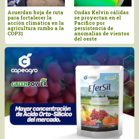
rdan hoja de ruta
Ondas Kelvin cálidas
“El agr
fortalecer la
se proyectan en el
prepar
n climática en la
Pacífico por
antici
ultura rumbo a la
persistencia de
enfrent
1
anomalías de vientos
del Niñ
del oeste