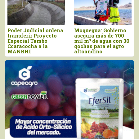
La Libertad: con
La Libertad y
inversión de S/. 54.4
Lambayeque:
millones, inauguran
impulsan obras para
CITEagroindustrial
ampliar frontera
Chavimochic
agrícola