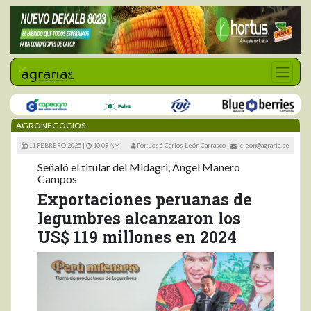
AGRONEGOCIOS
11 FEBRERO 2025 |
10:09 AM
Por: José Carlos León Carrasco
|
jcleon@agraria.pe
Señaló el titular del Midagri, Ángel Manero
Campos
Exportaciones peruanas de
legumbres alcanzaron los
US$ 119 millones en 2024