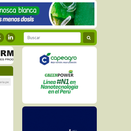
aria.pe
l