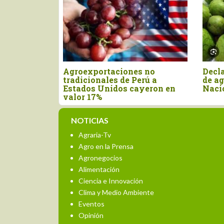
es
Nuevo arancel de Estados
Perú importó
Unidos afecta casi el 50% de
por US$ 15.4
las exportaciones peruanas
primer semes
NOTICIAS
Agraria-Tv
Agro en la Prensa
Agronegocios
Alimentación
Ciencia e Innovación
Clima y Medio Ambiente
Eventos
Opinión