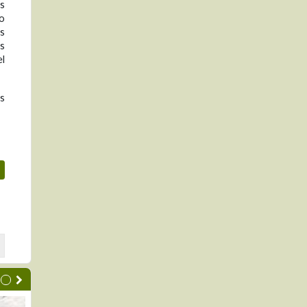
es
to
s
es
el
os