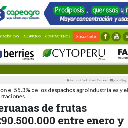
STADÍSTICAS
AUSPICIOS
CONTÁCTENOS
Suscríbete
Por: José Carlos León Carrasco
|
jcleon@agr
on el 55.3% de los despachos agroindustriales y e
ortaciones
eruanas de frutas
90.500.000 entre enero y