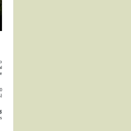
no
al
de
00
s)
S$
os