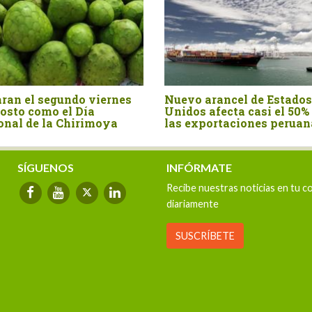
 canela entera
La castaña amazónica, el
 millones en el
fruto que demuestra que el
tre del año
bosque en pie también
exporta
SÍGUENOS
INFÓRMATE
Recibe nuestras noticias en tu c
diariamente
SUSCRÍBETE