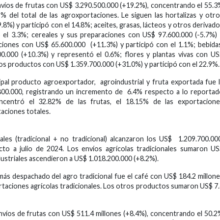
 envíos de frutas con US$ 3.290.500.000 (+19.2%), concentrando el 55.
% del total de las agroxportaciones. Le siguen las hortalizas y otr
%) y participó con el 14.8%; aceites, grasas, lácteos y otros derivad
el 3.3%; cereales y sus preparaciones con US$ 97.600.000 (-5.7%)
ciones con US$ 65.600.000 (+11.3%) y participó con el 1.1%; bebida
00.000 (+10.3%) y representó el 0.6%; flores y plantas vivas con U
os productos con US$ 1.359.700.000 (+31.0%) y participó con el 22.9%.
cipal producto agroexportador, agroindustrial y fruta exportada fue 
800.000, registrando un incremento de 6.4% respecto a lo reporta
ncentró el 32.82% de las frutas, el 18.15% de las exportacione
taciones totales.
ales (tradicional + no tradicional) alcanzaron los US$ 1.209.700.00
to a julio de 2024. Los envíos agrícolas tradicionales sumaron U
ustriales ascendieron a US$ 1.018.200.000 (+8.2%).
más despachado del agro tradicional fue el café con US$ 184.2 millon
rtaciones agrícolas tradicionales. Los otros productos sumaron US$ 7
 envíos de frutas con US$ 511.4 millones (+8.4%), concentrando el 50.