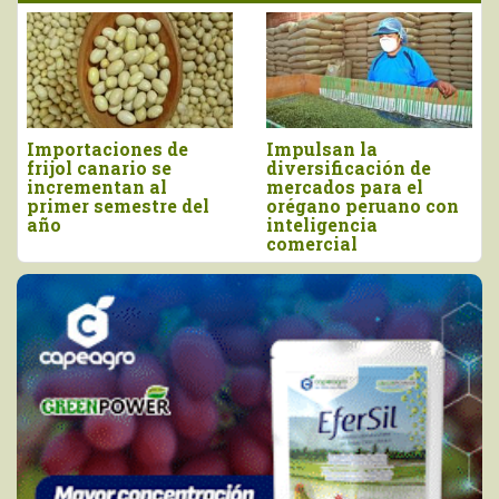
de
Impulsan la
Perú importó vino
diversificación de
más de US$ 16,4
mercados para el
millones, entre en
 del
orégano peruano con
y junio
inteligencia
comercial