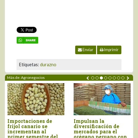
Enviar
Imprimir
Etiquetas:
durazno
Más de: Agronegocios
Importaciones de
Impulsan la
frijol canario se
diversificación de
incrementan al
mercados para el
primer semestre del
orégano peruano con