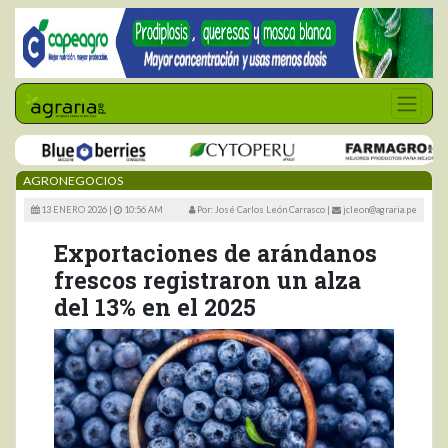
AGRONEGOCIOS
13 ENERO 2026 |
10:56 AM
Por: José Carlos León Carrasco
|
jcleon@agraria.pe
Exportaciones de arándanos
frescos registraron un alza
del 13% en el 2025