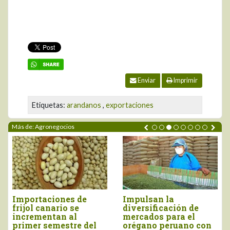
Enviar
Imprimir
Etiquetas:
arandanos
,
exportaciones
Más de: Agronegocios
Importaciones de
Impulsan la
P
frijol canario se
diversificación de
m
incrementan al
mercados para el
m
primer semestre del
orégano peruano con
y