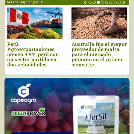
Más de: Agronegocios
rú:
Australia fue el mayor
Agr
groexportaciones
proveedor de malta
trad
ecen 4.9%, pero con
para el mercado
a E
 sector partido en
peruano en el primer
cay
os velocidades
semestre